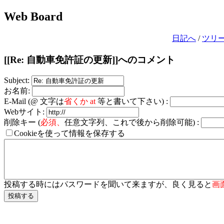
Web Board
日記へ
/
ツリ
[[Re: 自動車免許証の更新]]へのコメント
Subject:
お名前:
E-Mail (@ 文字は
省くか at
等と書いて下さい) :
Webサイト:
削除キー (
必須、
任意文字列、これで後から削除可能) :
Cookieを使って情報を保存する
投稿する時にはパスワードを聞いて来ますが、良く見ると
画