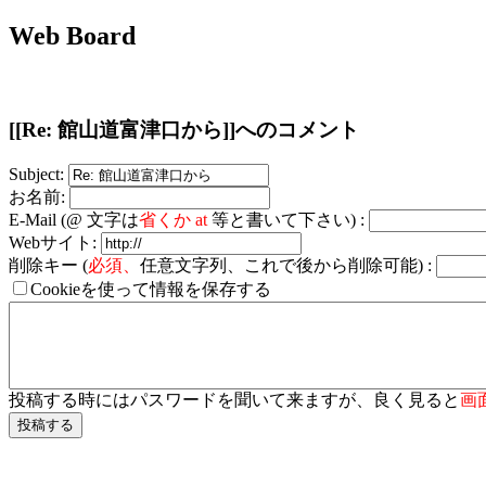
Web Board
[[Re: 館山道富津口から]]へのコメント
Subject:
お名前:
E-Mail (@ 文字は
省くか at
等と書いて下さい) :
Webサイト:
削除キー (
必須、
任意文字列、これで後から削除可能) :
Cookieを使って情報を保存する
投稿する時にはパスワードを聞いて来ますが、良く見ると
画