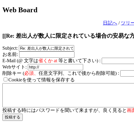
Web Board
日記へ
/
ツリ
[[Re: 差出人が数人に限定されている場合の安易な
Subject:
お名前:
E-Mail (@ 文字は
省くか at
等と書いて下さい) :
Webサイト:
削除キー (
必須、
任意文字列、これで後から削除可能) :
Cookieを使って情報を保存する
投稿する時にはパスワードを聞いて来ますが、良く見ると
画