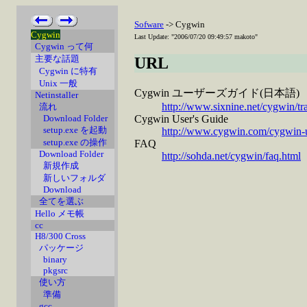
Sofware
-> Cygwin
Cygwin
Last Update: "2006/07/20 09:49:57 makoto"
Cygwin って何
主要な話題
URL
Cygwin に特有
Unix 一般
Cygwin ユーザーズガイド(日本語)
Netinstaller
http://www.sixnine.net/cygwin/tr
流れ
Cygwin User's Guide
Download Folder
setup.exe を起動
http://www.cygwin.com/cygwin-u
setup.exe の操作
FAQ
Download Folder
http://sohda.net/cygwin/faq.html
新規作成
新しいフォルダ
Download
全てを選ぶ
Hello メモ帳
cc
H8/300 Cross
パッケージ
binary
pkgsrc
使い方
準備
gcc