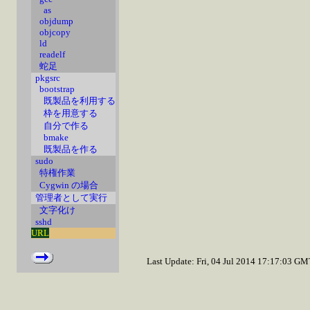
as
objdump
objcopy
ld
readelf
蛇足
pkgsrc
bootstrap
既製品を利用する
枠を用意する
自分で作る
bmake
既製品を作る
sudo
特権作業
Cygwin の場合
管理者として実行
文字化け
sshd
URL
Last Update: Fri, 04 Jul 2014 17:17:03 G