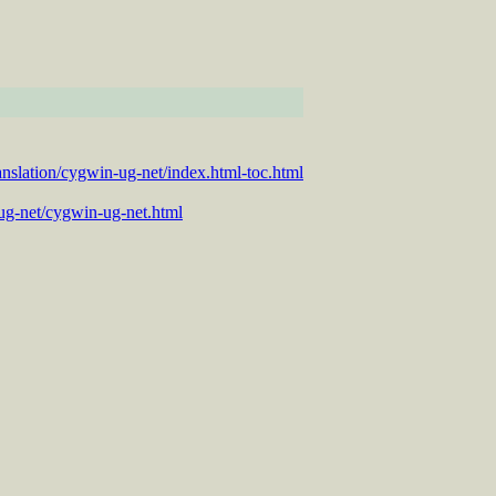
anslation/cygwin-ug-net/index.html-toc.html
g-net/cygwin-ug-net.html