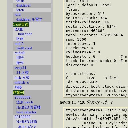
disk: raid

fdisk
label: default label

disklabel
flags:

fetch
bytes/sector: 512

raid
sectors/track: 384

disklabel を写す
tracks/cylinder: 16

OS設置後
sectors/cylinder: 6144

RAID
cylinders: 468682

raid.conf
total sectors: 2879585664

区画
rpm: 3600

interleave: 1

raid 5
trackskew: 0

raid0.conf
cylinderskew: 0

raidctl
headswitch: 0           # mi
用語
track-to-track seek: 0  # mi
操作
drivedata: 0

swap34
34 入替
4 partitions:

disk 入替
#        size    offset    
 d: 2879585664         0   
mfdisk -c
disklabel: boot block size 0
危険
disklabel: super block size 
作業例
20080302
newfs に 4:20 分かかった ?
追加 patch
NetBSD 設置後
ttyp0:root@tera3  21:21:39/
boot selector
newfs: Warning: changing op
20120302
/dev/raid1d: 1406047.8MB (2
NetBSD 以前
        using 7630 cylinder
卓をつなぐ
super-block backups (for fs