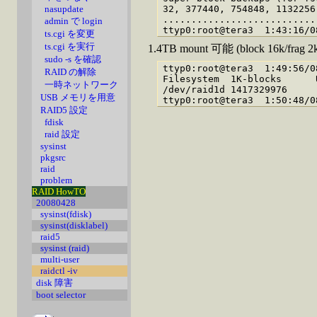
nasupdate
32, 377440, 754848, 1132256
...........................
admin で login
ts.cgi を変更
ts.cgi を実行
1.4TB mount 可能 (block 16k/frag 2
sudo -s を確認
ttyp0:root@tera3  1:49:56/0
RAID の解除
Filesystem  1K-blocks      
一時ネットワーク
/dev/raid1d 1417329976     
USB メモリを用意
RAID5 設定
fdisk
raid 設定
sysinst
pkgsrc
raid
problem
RAID HowTO
20080428
sysinst(fdisk)
sysinst(disklabel)
raid5
sysinst (raid)
multi-user
raidctl -iv
disk 障害
boot selector