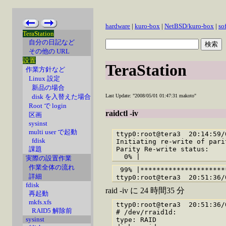
hardware
|
kuro-box
|
NetBSD/kuro-box
|
so
TeraStation
自分の日記など
その他の URL
設置
TeraStation
作業方針など
Linux 設定
新品の場合
disk を入替えた場合
Last Update: "2008/05/01 01:47:31 makoto"
Root で login
raidctl -iv
区画
sysinst
multi user で起動
ttyp0:root@tera3  20:14:59/
fdisk
Initiating re-write of parit
Parity Re-write status:

課題
実際の設置作業
作業全体の流れ
 99% |*********************
詳細
fdisk
raid -iv に 24 時間35 分
再起動
mkfs.xfs
ttyp0:root@tera3  20:51:36/
RAID5 解除前
# /dev/rraid1d:

sysinst
type: RAID
