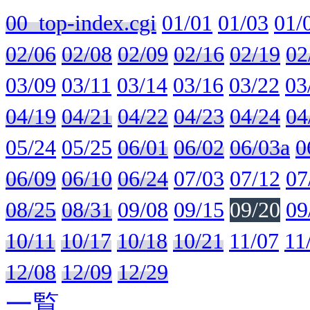
00_top-index.cgi
01/01
01/03
01/
02/06
02/08
02/09
02/16
02/19
02
03/09
03/11
03/14
03/16
03/22
03
04/19
04/21
04/22
04/23
04/24
04
05/24
05/25
06/01
06/02
06/03a
0
06/09
06/10
06/24
07/03
07/12
07
08/25
08/31
09/08
09/15
09/20
09
10/11
10/17
10/18
10/21
11/07
11
12/08
12/09
12/29
一覧