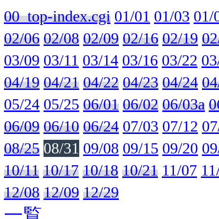
00_top-index.cgi
01/01
01/03
01/
02/06
02/08
02/09
02/16
02/19
02
03/09
03/11
03/14
03/16
03/22
03
04/19
04/21
04/22
04/23
04/24
04
05/24
05/25
06/01
06/02
06/03a
0
06/09
06/10
06/24
07/03
07/12
07
08/25
08/31
09/08
09/15
09/20
09
10/11
10/17
10/18
10/21
11/07
11
12/08
12/09
12/29
一覧