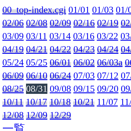
00_top-index.cgi
01/01
01/03
01/
02/06
02/08
02/09
02/16
02/19
02
03/09
03/11
03/14
03/16
03/22
03
04/19
04/21
04/22
04/23
04/24
04
05/24
05/25
06/01
06/02
06/03a
0
06/09
06/10
06/24
07/03
07/12
07
08/25
08/31
09/08
09/15
09/20
09
10/11
10/17
10/18
10/21
11/07
11
12/08
12/09
12/29
一覧