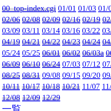
00_top-index.cgi
01/01
01/03
01/
02/06
02/08
02/09
02/16
02/19
02
03/09
03/11
03/14
03/16
03/22
03
04/19
04/21
04/22
04/23
04/24
04
05/24
05/25
06/01
06/02
06/03a
0
06/09
06/10
06/24
07/03
07/12
07
08/25
08/31
09/08
09/15
09/20
09
10/11
10/17
10/18
10/21
11/07
11
12/08
12/09
12/29
一覧