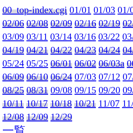
00_top-index.cgi
01/01
01/03
01/
02/06
02/08
02/09
02/16
02/19
02
03/09
03/11
03/14
03/16
03/22
03
04/19
04/21
04/22
04/23
04/24
04
05/24
05/25
06/01
06/02
06/03a
0
06/09
06/10
06/24
07/03
07/12
07
08/25
08/31
09/08
09/15
09/20
09
10/11
10/17
10/18
10/21
11/07
11
12/08
12/09
12/29
一覧