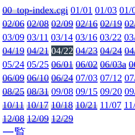
00_top-index.cgi
01/01
01/03
01/
02/06
02/08
02/09
02/16
02/19
02
03/09
03/11
03/14
03/16
03/22
03
04/19
04/21
04/22
04/23
04/24
04
05/24
05/25
06/01
06/02
06/03a
0
06/09
06/10
06/24
07/03
07/12
07
08/25
08/31
09/08
09/15
09/20
09
10/11
10/17
10/18
10/21
11/07
11
12/08
12/09
12/29
一覧