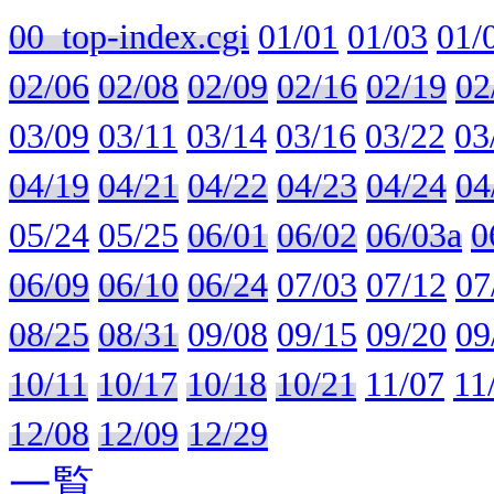
00_top-index.cgi
01/01
01/03
01/
02/06
02/08
02/09
02/16
02/19
02
03/09
03/11
03/14
03/16
03/22
03
04/19
04/21
04/22
04/23
04/24
04
05/24
05/25
06/01
06/02
06/03a
0
06/09
06/10
06/24
07/03
07/12
07
08/25
08/31
09/08
09/15
09/20
09
10/11
10/17
10/18
10/21
11/07
11
12/08
12/09
12/29
一覧