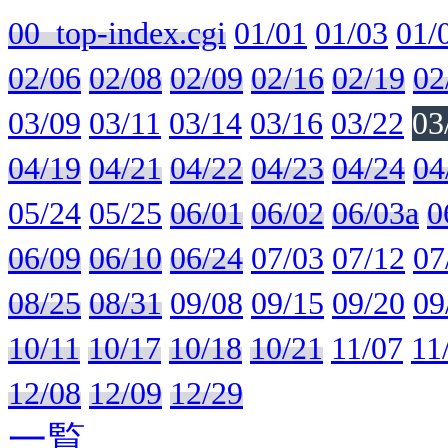
00_top-index.cgi
01/01
01/03
01/
02/06
02/08
02/09
02/16
02/19
02
03/09
03/11
03/14
03/16
03/22
03
04/19
04/21
04/22
04/23
04/24
04
05/24
05/25
06/01
06/02
06/03a
0
06/09
06/10
06/24
07/03
07/12
07
08/25
08/31
09/08
09/15
09/20
09
10/11
10/17
10/18
10/21
11/07
11
12/08
12/09
12/29
一覧