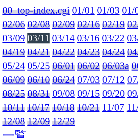
00_top-index.cgi
01/01
01/03
01/
02/06
02/08
02/09
02/16
02/19
02
03/09
03/11
03/14
03/16
03/22
03
04/19
04/21
04/22
04/23
04/24
04
05/24
05/25
06/01
06/02
06/03a
0
06/09
06/10
06/24
07/03
07/12
07
08/25
08/31
09/08
09/15
09/20
09
10/11
10/17
10/18
10/21
11/07
11
12/08
12/09
12/29
一覧