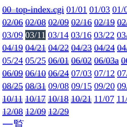
00_top-index.cgi
01/01
01/03
01/
02/06
02/08
02/09
02/16
02/19
02
03/09
03/11
03/14
03/16
03/22
03
04/19
04/21
04/22
04/23
04/24
04
05/24
05/25
06/01
06/02
06/03a
0
06/09
06/10
06/24
07/03
07/12
07
08/25
08/31
09/08
09/15
09/20
09
10/11
10/17
10/18
10/21
11/07
11
12/08
12/09
12/29
一覧