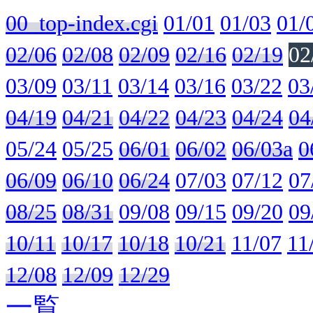
00_top-index.cgi
01/01
01/03
01/
02/06
02/08
02/09
02/16
02/19
02
03/09
03/11
03/14
03/16
03/22
03
04/19
04/21
04/22
04/23
04/24
04
05/24
05/25
06/01
06/02
06/03a
0
06/09
06/10
06/24
07/03
07/12
07
08/25
08/31
09/08
09/15
09/20
09
10/11
10/17
10/18
10/21
11/07
11
12/08
12/09
12/29
一覧