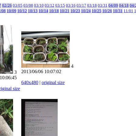
7
02/26
03/05
03/08
03/10
03/12
03/15
03/16
03/17
03/18
03/31
04/09
04/18
04/
/08
10/09
10/12
10/13
10/14
10/18
10/21
10/23
10/24
10/25
10/26
10/31
11/01
4
2013/06/06 10:07:02
3
10:06:45
640x480
|
original size
riginal size