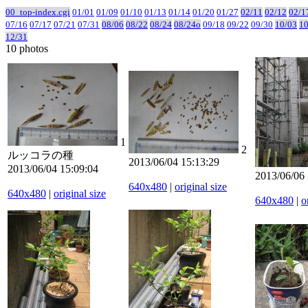
00_top-index.cgi
01/01
01/09
01/10
01/13
01/14
01/20
01/27
02/11
02/12
02/1
07/16
07/17
07/21
07/31
08/06
08/22
08/24
08/24o
09/18
09/22
09/30
10/03
10
12/31
10 photos
1
2
ルッコラの種
2013/06/04 15:13:29
2013/06/04 15:09:04
2013/06/06 
640x480
|
original size
640x480
|
original size
640x480
|
o