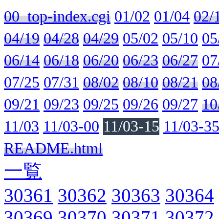
00_top-index.cgi
01/02
01/04
02/
04/19
04/28
04/29
05/02
05/10
05
06/14
06/18
06/20
06/23
06/27
07
07/25
07/31
08/02
08/10
08/21
08
09/21
09/23
09/25
09/26
09/27
10
11/03
11/03-00
11/03-15
11/03-3
README.html
一覧
30361
30362
30363
30364
30369
30370
30371
30372