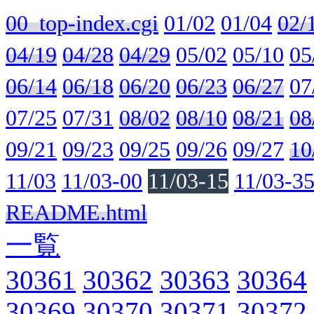
00_top-index.cgi
01/02
01/04
02/
04/19
04/28
04/29
05/02
05/10
05
06/14
06/18
06/20
06/23
06/27
07
07/25
07/31
08/02
08/10
08/21
08
09/21
09/23
09/25
09/26
09/27
10
11/03
11/03-00
11/03-15
11/03-3
README.html
一覧
30361
30362
30363
30364
30369
30370
30371
30372