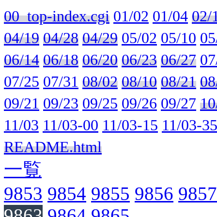
00_top-index.cgi
01/02
01/04
02/
04/19
04/28
04/29
05/02
05/10
05
06/14
06/18
06/20
06/23
06/27
07
07/25
07/31
08/02
08/10
08/21
08
09/21
09/23
09/25
09/26
09/27
10
11/03
11/03-00
11/03-15
11/03-3
README.html
一覧
9853
9854
9855
9856
9857
9863
9864
9865