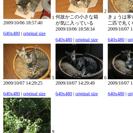
2
何故かこの小さな箱
きょうは寒
1
2009/10/06 18:57:40
が気に入っている
二匹で丸く
2009/10/06 18:58:34
2009/10/07 1
640x480
|
original size
640x480
|
original size
640x480
|
ori
5
6
2009/10/07 14:29:25
2009/10/07 14:29:49
2009/10/07 1
640x480
|
original size
640x480
|
original size
640x480
|
ori
9