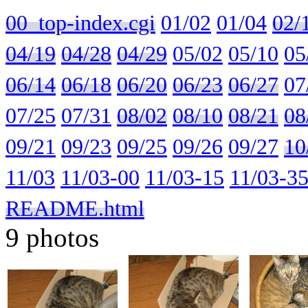
00_top-index.cgi
01/02
01/04
02/
04/19
04/28
04/29
05/02
05/10
05
06/14
06/18
06/20
06/23
06/27
07
07/25
07/31
08/02
08/10
08/21
08
09/21
09/23
09/25
09/26
09/27
10
11/03
11/03-00
11/03-15
11/03-3
README.html
9 photos