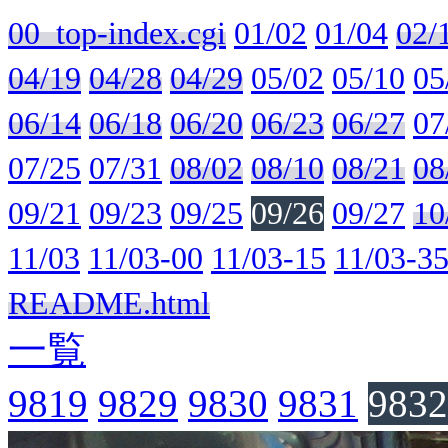
00_top-index.cgi
01/02
01/04
02/
04/19
04/28
04/29
05/02
05/10
05
06/14
06/18
06/20
06/23
06/27
07
07/25
07/31
08/02
08/10
08/21
08
09/21
09/23
09/25
09/26
09/27
10
11/03
11/03-00
11/03-15
11/03-3
README.html
一覧
9819
9829
9830
9831
9832