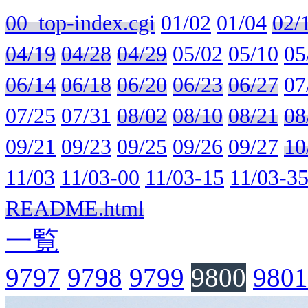
00_top-index.cgi
01/02
01/04
02/
04/19
04/28
04/29
05/02
05/10
05
06/14
06/18
06/20
06/23
06/27
07
07/25
07/31
08/02
08/10
08/21
08
09/21
09/23
09/25
09/26
09/27
10
11/03
11/03-00
11/03-15
11/03-3
README.html
一覧
9797
9798
9799
9800
9801