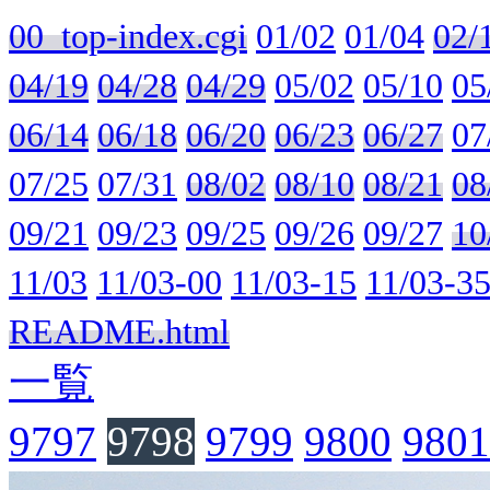
00_top-index.cgi
01/02
01/04
02/
04/19
04/28
04/29
05/02
05/10
05
06/14
06/18
06/20
06/23
06/27
07
07/25
07/31
08/02
08/10
08/21
08
09/21
09/23
09/25
09/26
09/27
10
11/03
11/03-00
11/03-15
11/03-3
README.html
一覧
9797
9798
9799
9800
9801