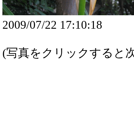
2009/07/22 17:10:18
(写真をクリックすると