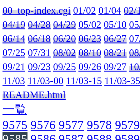
00_top-index.cgi
01/02
01/04
02/
04/19
04/28
04/29
05/02
05/10
05
06/14
06/18
06/20
06/23
06/27
07
07/25
07/31
08/02
08/10
08/21
08
09/21
09/23
09/25
09/26
09/27
10
11/03
11/03-00
11/03-15
11/03-3
README.html
一覧
9575
9576
9577
9578
9579
9585
9586
9587
9588
9589