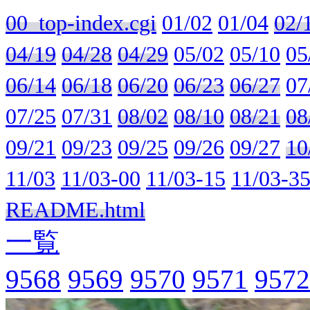
00_top-index.cgi
01/02
01/04
02/
04/19
04/28
04/29
05/02
05/10
05
06/14
06/18
06/20
06/23
06/27
07
07/25
07/31
08/02
08/10
08/21
08
09/21
09/23
09/25
09/26
09/27
10
11/03
11/03-00
11/03-15
11/03-3
README.html
一覧
9568
9569
9570
9571
9572