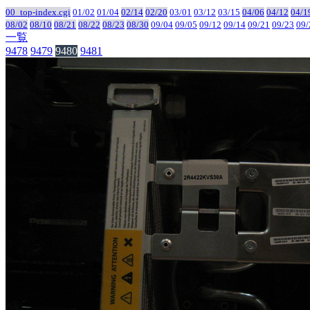
00_top-index.cgi
01/02
01/04
02/14
02/20
03/01
03/12
03/15
04/06
04/12
04/1
08/02
08/10
08/21
08/22
08/23
08/30
09/04
09/05
09/12
09/14
09/21
09/23
09/
一覧
9478
9479
9480
9481