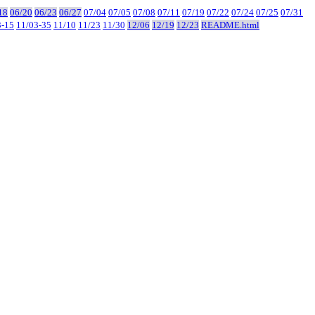
18
06/20
06/23
06/27
07/04
07/05
07/08
07/11
07/19
07/22
07/24
07/25
07/31
3-15
11/03-35
11/10
11/23
11/30
12/06
12/19
12/23
README.html