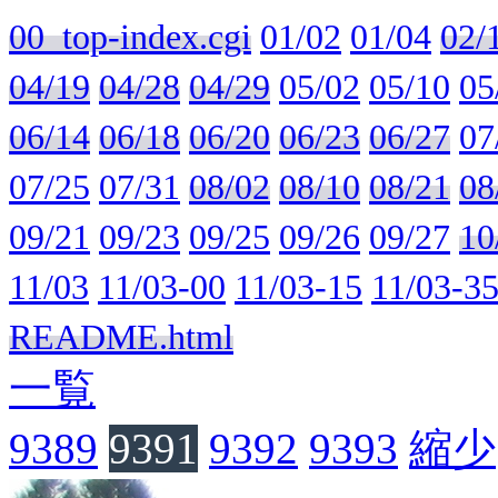
00_top-index.cgi
01/02
01/04
02/
04/19
04/28
04/29
05/02
05/10
05
06/14
06/18
06/20
06/23
06/27
07
07/25
07/31
08/02
08/10
08/21
08
09/21
09/23
09/25
09/26
09/27
10
11/03
11/03-00
11/03-15
11/03-3
README.html
一覧
9389
9391
9392
9393
縮少