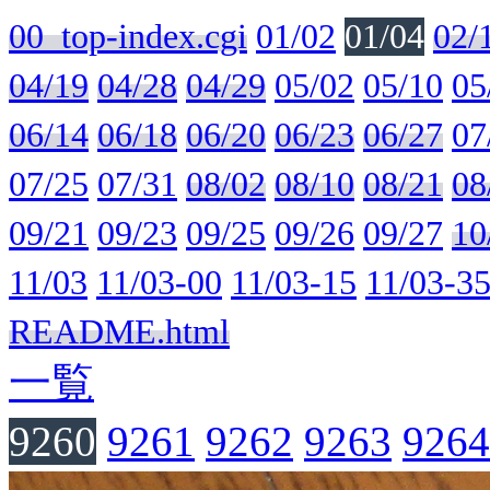
00_top-index.cgi
01/02
01/04
02/
04/19
04/28
04/29
05/02
05/10
05
06/14
06/18
06/20
06/23
06/27
07
07/25
07/31
08/02
08/10
08/21
08
09/21
09/23
09/25
09/26
09/27
10
11/03
11/03-00
11/03-15
11/03-3
README.html
一覧
9260
9261
9262
9263
9264