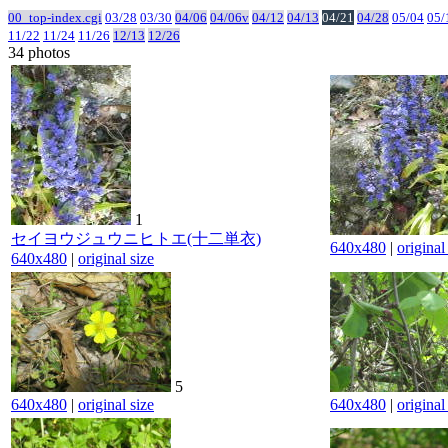
00_top-index.cgi
03/28
03/30
04/06
04/06v
04/12
04/13
04/21
04/28
05/04
05/
11/22
11/24
11/26
12/13
12/26
34 photos
1
セイヨウジュウニヒトエ(十二単衣)
640x480
|
original
640x480
|
original size
5
640x480
|
original size
640x480
|
original