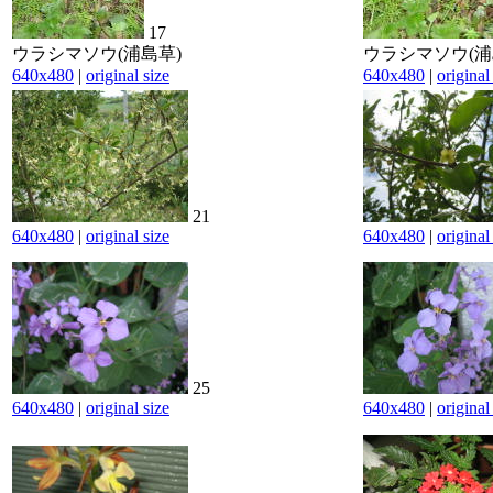
17
ウラシマソウ(浦島草)
ウラシマソウ(浦
640x480
|
original size
640x480
|
original
21
640x480
|
original size
640x480
|
original
25
640x480
|
original size
640x480
|
original