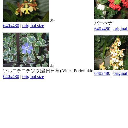
29
バーべナ
640x480
|
original size
640x480
|
original
33
ツルニチニチソウ(曼日日草) Vinca Periwinkle
640x480
|
original
640x480
|
original size