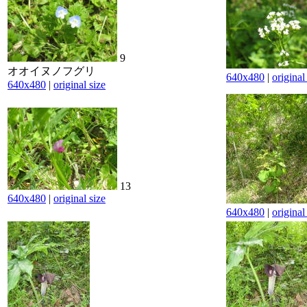
9
オオイヌノフグリ
640x480
|
original
640x480
|
original size
13
640x480
|
original size
640x480
|
original