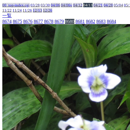
00_top-index.cgi
03/28
03/30
04/06
04/06v
04/12
04/13
04/21
04/28
05/04
05/
11/22
11/24
11/26
12/13
12/26
一覧
8674
8675
8676
8677
8678
8679
8680
8681
8682
8683
8684