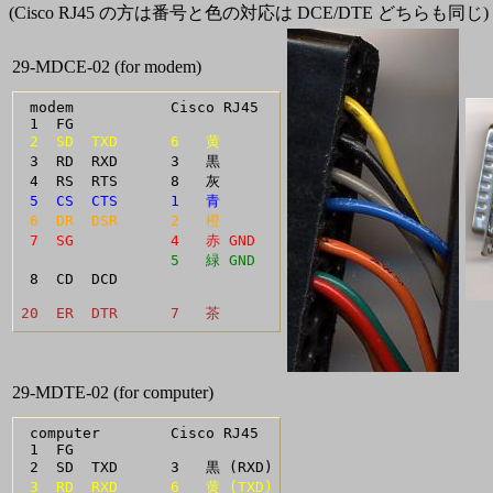
(Cisco RJ45 の方は番号と色の対応は DCE/DTE どちらも同じ)
29-MDCE-02 (for modem)
 modem           Cisco RJ45

 2  SD  TXD      6   黄
 3  RD  RXD      3   黒

 5  CS  CTS      1   青
 6  DR  DSR      2   橙
 7  SG           4   赤 GND
                 5   緑 GND
 8  CD  DCD      

20  ER  DTR      7   茶
29-MDTE-02 (for computer)
 computer        Cisco RJ45

 1  FG      

 3  RD  RXD      6   黄 (TXD)