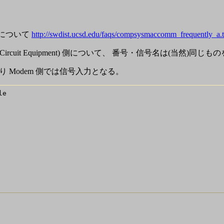
どについて
http://swdist.ucsd.edu/faqs/compsysmaccomm_frequently_a.t
) 側と modem (Data Circuit Equipment) 側について、 番
り Modem 側では信号入力となる。
e
