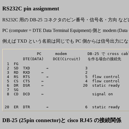
RS232C pin assignment
RS232C 用の DB-25 コネクタのピン番号・信号名・方向 な
PC (computer = DTE Data Terminal Equipment
例えば TXD という名前は同じでも PC 側からは信号出力にな
              PC      modem         DB-25 で cross cabl
        DTE(DATA)    DCE(Circuit)   を作る場合の接続先

 1  FG        

 2  SD  TXD       →                3

 3  RD  RXD     ←                  2

 4  RS  RTS       →                5  flow control

 5  CS  CTS     ←                  4  flow control

 6  DR  DSR     ←                 20  static ready

 7  SG         

 8  CD  DCD     ←                     signal on

DB-25 (25pin connector)と cisco RJ45 の接続関係