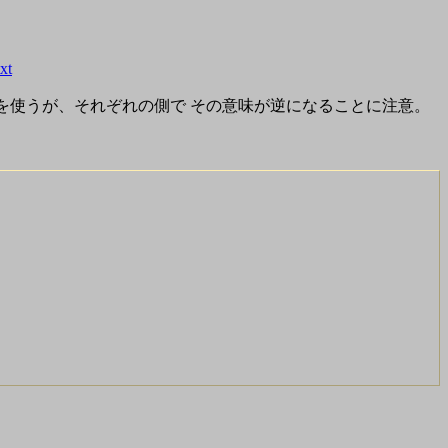
xt
号・信号名は(当然)同じものを使うが、それぞれの側で その意味が逆になることに注意。