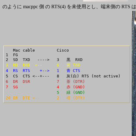
のように macppc 側 の RTS(4) を未使用とし、端末側の RT
   Mac cable         Cisco

1  FG

3  RD  RXD  <--      6   黄 TXD
4  RS  RTS    +-->   1   青 CTS
6  DR  DSR           7   茶 (DTR)
7  SG                4   赤 (GND)
                     5   緑 (GND)
20 ER  DTE <--       2   橙 (DTR)