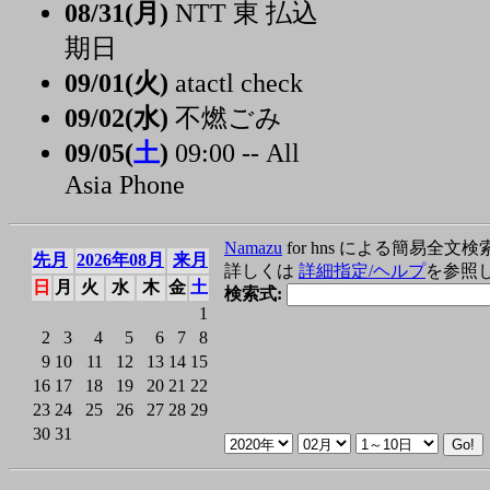
08/31(月)
NTT 東 払込
期日
09/01(火)
atactl check
09/02(水)
不燃ごみ
09/05(
土
)
09:00 -- All
Asia Phone
Namazu
for hns による簡易全文検
先月
2026年08月
来月
詳しくは
詳細指定/ヘルプ
を参照
日
月
火
水
木
金
土
検索式:
1
2
3
4
5
6
7
8
9
10
11
12
13
14
15
16
17
18
19
20
21
22
23
24
25
26
27
28
29
30
31