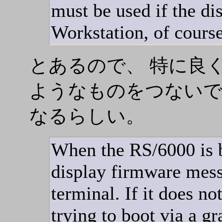
must be used if the di
Workstation, of course
とあるので、 特に良
ようなものをつないで、
なるらしい。
When the RS/6000 is b
display firmware mes
terminal. If it does no
trying to boot via a gr