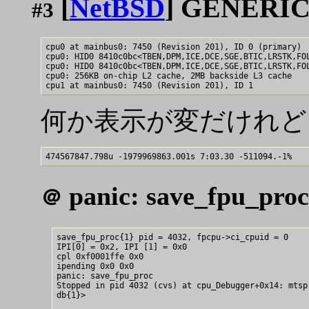
[
NetBSD
] GENERIC-
#3
cpu0 at mainbus0: 7450 (Revision 201), ID 0 (primary)

cpu0: HID0 8410c0bc<TBEN,DPM,ICE,DCE,SGE,BTIC,LRSTK,FOL
cpu0: HID0 8410c0bc<TBEN,DPM,ICE,DCE,SGE,BTIC,LRSTK,FOL
cpu0: 256KB on-chip L2 cache, 2MB backside L3 cache

何か表示が変だけれど 7
panic: save_fpu_proc
＠
save_fpu_proc{1} pid = 4032, fpcpu->ci_cpuid = 0

IPI[0] = 0x2, IPI [1] = 0x0

cpl 0xf0001ffe 0x0

ipending 0x0 0x0

panic: save_fpu_proc

Stopped in pid 4032 (cvs) at cpu_Debugger+0x14: mtspr
db{1}>
