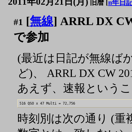
2011年02月21日(月)
旧暦 [
n年日
[
無線
] ARRL DX CW
#1
で参加
(最近は日記が無線ば
ど)、 ARRL DX CW
あえず、速報というこ
時刻別は次の通り (