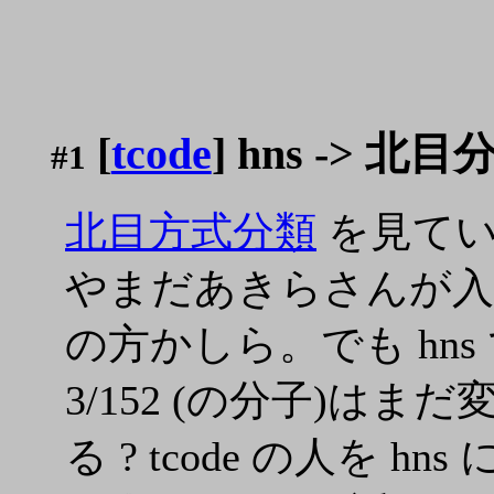
[
tcode
] hns -> 北目
#1
北目方式分類
を見ていた
やまだあきらさんが入って
の方かしら。でも hn
3/152 (の分子)は
る ? tcode の人を h