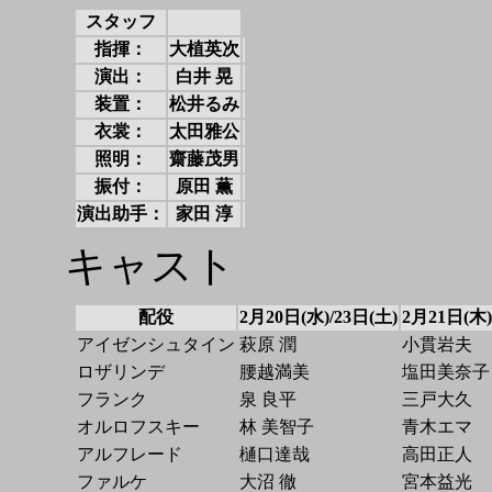
スタッフ
指揮：
大植英次
演出：
白井 晃
装置：
松井るみ
衣裳：
太田雅公
照明：
齋藤茂男
振付：
原田 薫
演出助手：
家田 淳
キャスト
配役
2月20日(水)/23日(土)
2月21日(木)
アイゼンシュタイン
萩原 潤
小貫岩夫
ロザリンデ
腰越満美
塩田美奈子
フランク
泉 良平
三戸大久
オルロフスキー
林 美智子
青木エマ
アルフレード
樋口達哉
高田正人
ファルケ
大沼 徹
宮本益光