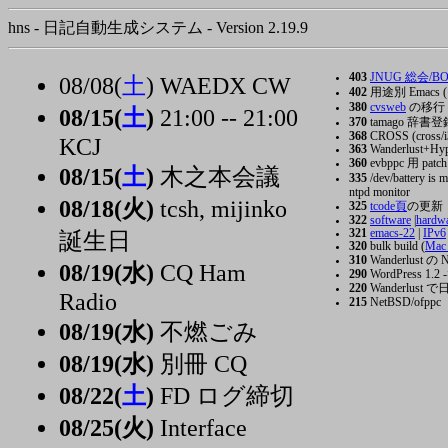
hns - 日記自動生成システム - Version 2.19.9
403
JNUG 総会/BOF 
08/08(
土
) WAEDX CW
402
用途別 Emacs ( 
380
cvsweb
の移行
08/15(
土
)
21:00 -- 21:00
370
tamago 辞書登
368
CROSS (cross/i3
KCJ
363
Wanderlust+Hype
360
evbppc 用 patch
08/15(
土
)
木之本会議
335
/dev/battery is 
ntpd monitor
08/18(火)
tcsh, mijinko
325
tcode頁
の更新
322
software
|
hardw
321
emacs-22
|
IPv6
誕生日
320
bulk build (
Mac
310
Wanderlust の
08/19(水)
CQ Ham
290
WordPress 1.2 -
220
Wanderlust で
Radio
215
NetBSD/ofppc
08/19(水)
不燃ごみ
08/19(水)
別冊 CQ
08/22(
土
)
FD ログ締切
08/25(火)
Interface