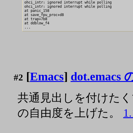
ohci_intr: ignored interrupt while polling

ohci_intr: ignored interrupt while polling

at panic_158

at save_fpu_proc+d8

at trap+7b8

at ddblow_f4

[
Emacs
]
dot.ema
#2
共通見出しを付けた
の自由度を上げた。
1