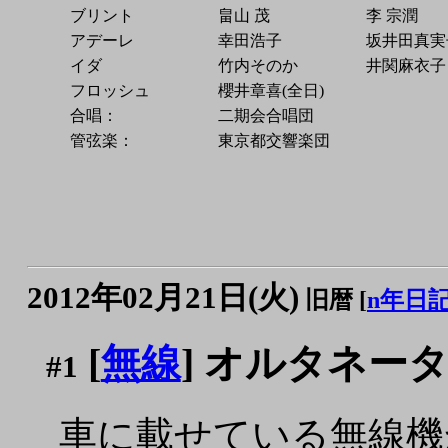
ブリント
畠山 茂
李 宗潤
アデーレ
幸田浩子
坂井田真実
イダ
竹内そのか
井関麻衣子
フロッシュ
櫻井章喜(全日)
合唱：
二期会合唱団
管弦楽：
東京都交響楽団
2012年02月21日(火)
旧暦 [
n年日
[
無線
] オルタネー
#1
車に載せている無線機