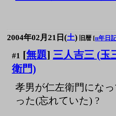
2004年02月21日(
土
)
旧暦 [
n年日
[
無題
]
三人吉三 (
#1
衛門)
孝男が仁左衛門になっ
った(忘れていた) ?