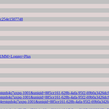
42c254e1507748
g+N1MM+Logger+Plus
e4erstqnh4q7axpq-1001&uniqid=885ce161-628b-4afa-95f2-69b0a3426dcf
e4erstqnh4q7axpq-1001&uniqid=885ce161-628b-4afa-95f2-69b0a3426dcf
lqte4erstqnh4q7axpq-1001&uniqid=885ce161-628b-4afa-95f2-69b0a3426