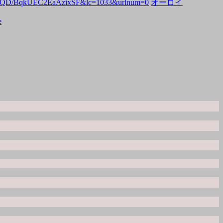
F/p7QD/BqkUEC2EaAzixSF&lc=1033&urlnum=0
オーロイ
e