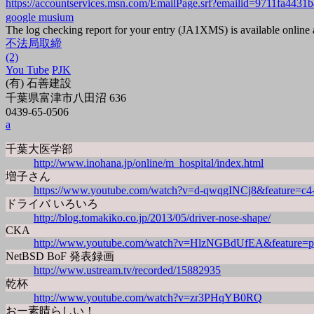
https://accountservices.msn.com/EmailPage.srf?emailid=97
google musium
The log checking report for your entry (JA1XMS) is available online 
不法局取締
(2)
You Tube
PJK
(有) 石善建設
千葉県富津市八田沼 636
0439-65-0506
a
千葉大医学部
http://www.inohana.jp/online/m_hospital/index.html
増子さん
https://www.youtube.com/watch?v=d-qwqgINCj8&feature=c
ドライバ いろいろ
http://blog.tomakiko.co.jp/2013/05/driver-nose-shape/
CKA
http://www.youtube.com/watch?v=HlzNGBdUfEA&feature=p
NetBSD BoF 発表録画
http://www.ustream.tv/recorded/15882935
乾杯
http://www.youtube.com/watch?v=zr3PHqYB0RQ
おー素晴らしい！