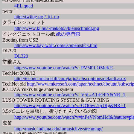
4EL quad
twittr
http://twilog.org/_ki_nu
クラインシュミット
http://www.ki.nu/~makoto/i/kleinschmidt.jpg
インクジェットロール紙
紙の専門館
Booting from USB
http://www.bay-wolf.com/usbmemstick.htm
DL320
DL320
堂垂さん
http://www.youtube.com/watch?v=PV5lPLOMeKE
TechNet 2009/12
http://technet.microsoft.com/ja-jp/subscriptions/default.aspx
TechNet old
http://www.microsoft.com/japan/technet/abouttn/subscrip
JO1DZA Yuki's huge antenna system
http://www.youtube.com/watch?v=V5L-A1rFePA&NR=1
LUSO TOWER ROTATING SYSTEM & GUY RING
http://www.youtube.com/watch?v=OO0wr7fp1Rg&NR=1
3.5の3エレを展張し、折りたたんでいるの図
http://www.youtube.com/watch?v=inFeVNomHcI&feature=pl
魔笛
http://music.indiana.edu/iumusiclive/streaming/