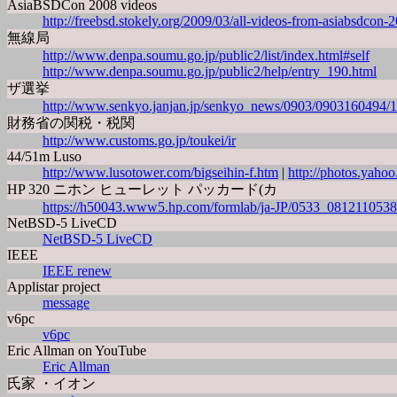
AsiaBSDCon 2008 videos
http://freebsd.stokely.org/2009/03/all-videos-from-asiabsdcon-
無線局
http://www.denpa.soumu.go.jp/public2/list/index.html#self
http://www.denpa.soumu.go.jp/public2/help/entry_190.html
ザ選挙
http://www.senkyo.janjan.jp/senkyo_news/0903/0903160494/1
財務省の関税・税関
http://www.customs.go.jp/toukei/ir
44/51m Luso
http://www.lusotower.com/bigseihin-f.htm
|
http://photos.yaho
HP 320 ニホン ヒューレット パッカード(カ
https://h50043.www5.hp.com/formlab/ja-JP/0533_081211053
NetBSD-5 LiveCD
NetBSD-5 LiveCD
IEEE
IEEE renew
Applistar project
message
v6pc
v6pc
Eric Allman on YouTube
Eric Allman
氏家 ・イオン