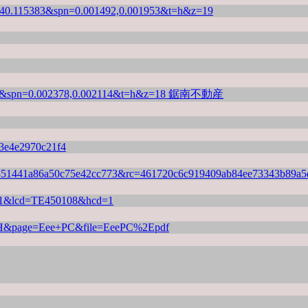
5,140.115383&spn=0.001492,0.001953&t=h&z=19
268&spn=0.002378,0.002114&t=h&z=18
鋸南不動産
63e4e2970c21f4
51acf851441a86a50c75e42cc773&rc=461720c6c919409ab84ee73343b89a
90291&lcd=TE450108&hcd=1
TTACH&page=Eee+PC&file=EeePC%2Epdf