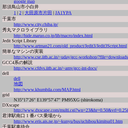
google map
那須鳥山市小白井
1
|
2
|
大田原市片田
|
JA1YPA
千葉市
http://www.city.chiba.jp/
秀丸マクロライブラリ
http://hide.maruo.co.jp/lib/macro/index.html
Jedit Script Library
http://www.artman21.com/old_product/Jedit3/Jedit3Script.html
簡単なマシンの実装
http://www.cse.iitb.ac.in/~uday/gcc-workshop/?file=downloads
GCC4系の解説
http://www.cfdvs.iitb.ac.in/~amv/gcc-int-docs/
dell
dell
地図
http://www.khumbila.com/MAP.html
grid
N35°17′26″ E139°57′47″ PM95XG (shirokoma)
DXscape
http://www.dxscape.com/multi.cgi?wn=23&hr=0.50&v
君津駅南口 1 番バス乗場から
http://www.eris.ais.ne.jp/~kunyu/bus/uchibou/kimitsu01.htm
千葉駅車待合