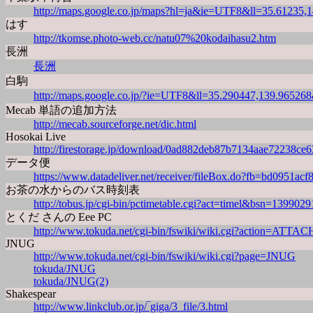
http://maps.google.co.jp/maps?hl=ja&ie=UTF8&ll=35.6123
はす
http://tkomse.photo-web.cc/natu07%20kodaihasu2.htm
長洲
長洲
白駒
http://maps.google.co.jp/?ie=UTF8&ll=35.290447,139.965
Mecab 単語の追加方法
http://mecab.sourceforge.net/dic.html
Hosokai Live
http://firestorage.jp/download/0ad882deb87b7134aae72238ce
データ便
https://www.datadeliver.net/receiver/fileBox.do?fb=bd09
お茶の水からのバス時刻表
http://tobus.jp/cgi-bin/pctimetable.cgi?act=timel&bsn=139
とくだ さんの Eee PC
http://www.tokuda.net/cgi-bin/fswiki/wiki.cgi?action=A
JNUG
http://www.tokuda.net/cgi-bin/fswiki/wiki.cgi?page=JNUG
tokuda/JNUG
tokuda/JNUG(2)
Shakespear
http://www.linkclub.or.jp/‾giga/3_file/3.html