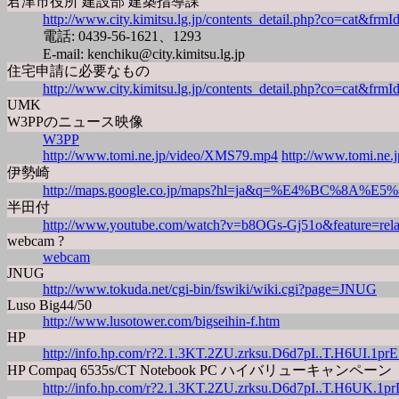
君津市役所 建設部 建築指導課
http://www.city.kimitsu.lg.jp/contents_detail.php?co=cat&f
電話: 0439-56-1621、1293
E-mail: kenchiku@city.kimitsu.lg.jp
住宅申請に必要なもの
http://www.city.kimitsu.lg.jp/contents_detail.php?co=cat&f
UMK
W3PPのニュース映像
W3PP
http://www.tomi.ne.jp/video/XMS79.mp4
http://www.tomi.ne
伊勢崎
http://maps.google.co.jp/maps?hl=ja&q=%E4%BC%8A%E
半田付
http://www.youtube.com/watch?v=b8OGs-Gj51o&feature=rela
webcam ?
webcam
JNUG
http://www.tokuda.net/cgi-bin/fswiki/wiki.cgi?page=JNUG
Luso Big44/50
http://www.lusotower.com/bigseihin-f.htm
HP
http://info.hp.com/r?2.1.3KT.2ZU.zrksu.D6d7pI..T.H6UI
HP Compaq 6535s/CT Notebook PC ハイバリューキャンペーン
http://info.hp.com/r?2.1.3KT.2ZU.zrksu.D6d7pI..T.H6U