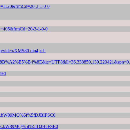
rmId=1120&frmCd=20-3-1-0-0
rmId=405&frmCd=20-3-1-0-0
.jp/video/XMS80.mp4
zsh
5%8B%A2%E5%B4%8E&ie=UTF8&ll=36.338859,139.220421&spn=0.
ted
.1prE.bW89MQ%5f%5fDJBIFSC0
K.1prE.bW89MQ%5f%5fDJHcFSE0