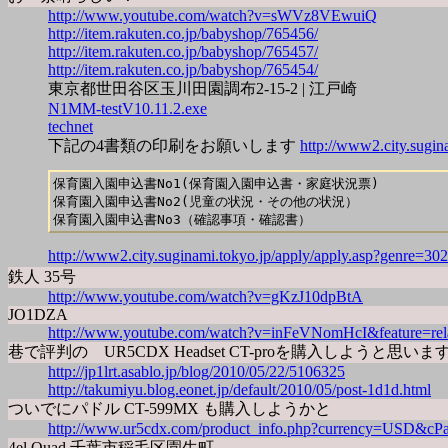
http://www.youtube.com/watch?v=sWVz8VEwuiQ
http://item.rakuten.co.jp/babyshop/765456/
http://item.rakuten.co.jp/babyshop/765457/
http://item.rakuten.co.jp/babyshop/765454/
東京都世田谷区玉川田園調布2-15-2 | 江戸崎
N1MM-testV10.11.2.exe
technet
下記の4書類の印刷をお願いします
http://www2.city.sugi
保育園入園申込書No1(保育園入園申込書・家庭状況票)

保育園入園申込書No2(児童の状況・その他の状況）

http://www2.city.suginami.tokyo.jp/apply/apply.asp?genre=
鉄人 35号
http://www.youtube.com/watch?v=gKzJ10dpBtA
JO1DZA
http://www.youtube.com/watch?v=inFeVNomHcI&feature=rel
巷で評判の UR5CDX Headset CT-proを購入しようと
http://jp1lrt.asablo.jp/blog/2010/05/22/5106325
http://takumiyu.blog.eonet.jp/default/2010/05/post-1d1d.html
ついでにパドル CT-599MX も購入しようかと
http://www.ur5cdx.com/product_info.php?currency=USD&cP
4el Quad 千葉市稲毛区園生町