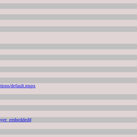
tions/default.mspx
ayer_embedded#