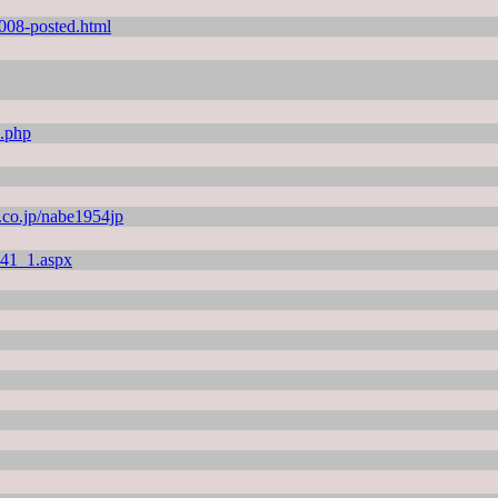
2008-posted.html
.php
o.co.jp/nabe1954jp
841_1.aspx