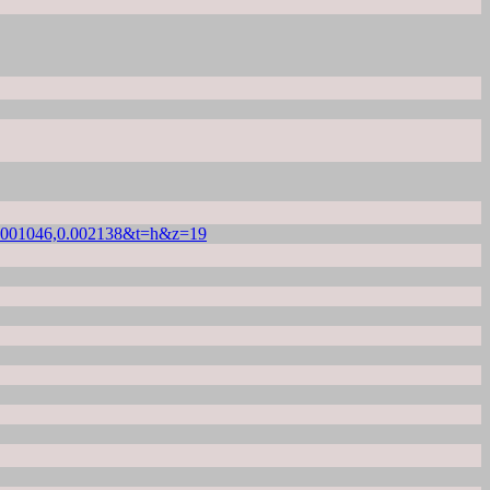
001046,0.002138&t=h&z=19