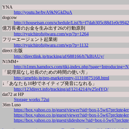
YNA
http://youtu.be/bvA9kNGkDuA
dogcow
http://chouseisan.com/schedule/List?h=f7dab305c88d1e0c99
億万長者のお金を生み出す26の行動原則
http://ryuichirofujiwara.com/wp/?p=1264
フリーエージェント起業術
http://ryuichirofujiwara.com/wp/?p=1132
direct 出版
http://directlink.jp/tracking/af/688166/h7kBlAUy/
N1MM+
http://n1mm.hamdocs.com/tiki-index.php?page=Introducin
「屁理屈なし社長のための時間の使い方」
http://ameblo.jp/pro-market/entry-11310875168.html
↓「あなたも10秒でネイティブ発音になれる」
http://123direct.info/tracking/af/1214214/jv25r4YQ/
dat72 at HP
Storage works 72ui
36m Luso
https://box.yahoo.co.jp/guest/viewer?sid=box-l-5w67prclqt
https://box.yahoo.co.jp/guest/viewer?sid=box-l-5w67prclqt
https://box.yahoo.co.jp/guest/slideshow?sid=box-l-5w67prc