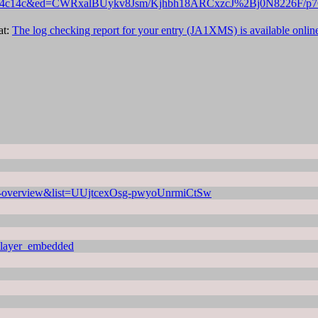
11fa4431b4c14c&ed=CWRxalBUykv8Jsm/Kjhbh18ARCxzcJ%2Bj0N8226
at:
The log checking report for your entry (JA1XMS) is available onlin
4-overview&list=UUjtcexOsg-pwyoUnrmiCtSw
layer_embedded